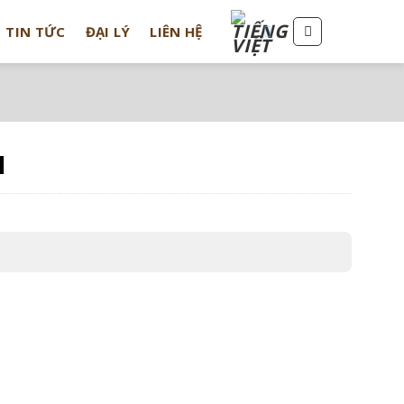
TIN TỨC
ĐẠI LÝ
LIÊN HỆ
l