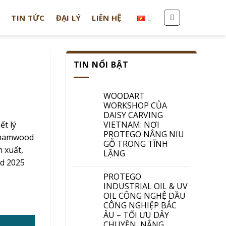
T
TIN TỨC
ĐẠI LÝ
LIÊN HỆ
TIN NỔI BẬT
WOODART
WORKSHOP CỦA
DAISY CARVING
VIETNAM: NƠI
ết lý
PROTEGO NÂNG NIU
etnamwood
GỖ TRONG TĨNH
 xuất,
LẶNG
od 2025
PROTEGO
INDUSTRIAL OIL & UV
OIL CÔNG NGHỆ DẦU
CÔNG NGHIỆP BẮC
ÂU – TỐI ƯU DÂY
CHUYỀN, NÂNG