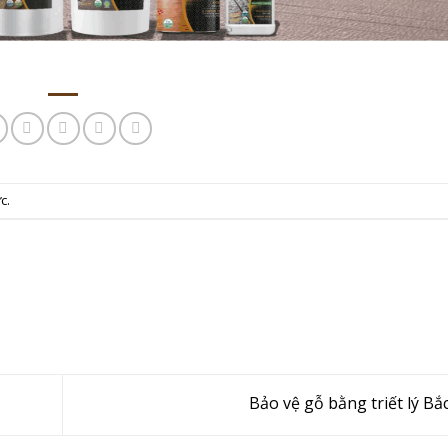
ực
.
Bảo vệ gỗ bằng triết lý Bắ