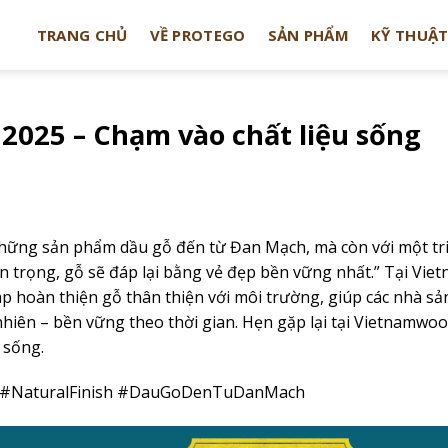
TRANG CHỦ
VỀ PROTEGO
SẢN PHẨM
KỸ THUẬ
 2025 – Chạm vào chất liệu sống
những sản phẩm dầu gỗ đến từ Đan Mạch, mà còn với một tri
n trọng, gỗ sẽ đáp lại bằng vẻ đẹp bền vững nhất.” Tại Vi
 hoàn thiện gỗ thân thiện với môi trường, giúp các nhà sản
nhiên – bền vững theo thời gian. Hẹn gặp lại tại Vietnamwo
 sống.
 #NaturalFinish #DauGoDenTuDanMach